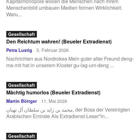
Kapitalmonopole wollen die Menschen nach ihrem
Menschenbild umbauen Medien formen Wirklichkeit.
Waru...
Gesellschaft
Den Reichtum wahren! (Beueler Extradienst)
Petra Lustig
5. Februar 2026
-
Nachrichten aus Nordrokea Mein guter alter Freund deng-
ma-mit hat in unserem Kloster gu-lag-um-deng ...
Gesellschaft
Mächtig humorlos (Beueler Extradienst)
Martin Böttger
11. Mai 2026
-
محمد بن زايد بن سلطان آل نهيان, der Boss der Vereinigten
Arabischen Emirate Als Extradienst-Leser*in...
Gesellschaft