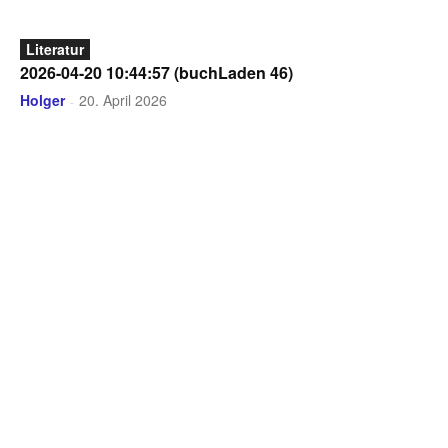
Literatur
2026-04-20 10:44:57 (buchLaden 46)
Holger
20. April 2026
-
Vigdis Hjorth, die norwegische Schriftstellerin, wird im
September wieder zu einer Lesung kommen. I...
Literatur
Einige Gedanken zu „Lebwohl, mein Liebling“ von
Raymond Chandler (Zeilenkino)
Zeilenkino
17. April 2026
-
Über Chandler wird viel geredet. Aber ich vermute, er
wird weniger gelesen. Sonst würde anders über ...
Literatur
Ross Thomas verfilmen – Über die Serie „Briarpatch“