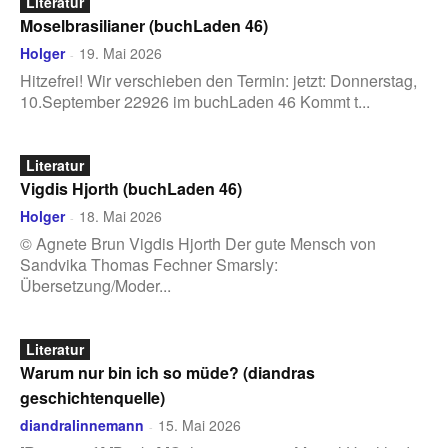
Literatur
Moselbrasilianer (buchLaden 46)
Holger
19. Mai 2026
-
Hitzefrei! Wir verschieben den Termin: jetzt: Donnerstag,
10.September 22926 im buchLaden 46 Kommt t...
Literatur
Vigdis Hjorth (buchLaden 46)
Holger
18. Mai 2026
-
© Agnete Brun Vigdis Hjorth Der gute Mensch von
Sandvika Thomas Fechner Smarsly:
Übersetzung/Moder...
Literatur
Warum nur bin ich so müde? (diandras
geschichtenquelle)
diandralinnemann
15. Mai 2026
-